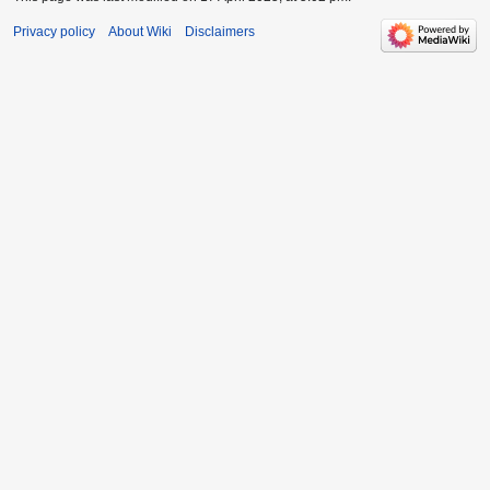
Privacy policy
About Wiki
Disclaimers